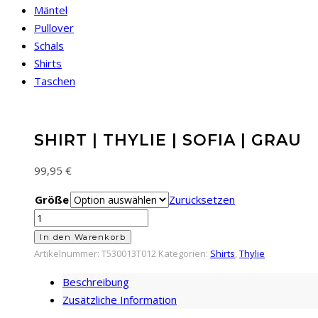
Mäntel
Pullover
Schals
Shirts
Taschen
SHIRT | THYLIE | SOFIA | GRAU
99,95
€
Größe
Zurücksetzen
Shirt
|
In den Warenkorb
Thylie
Artikelnummer:
T530013T012
Kategorien:
Shirts
,
Thylie
|
Beschreibung
Sofia
Zusätzliche Information
|