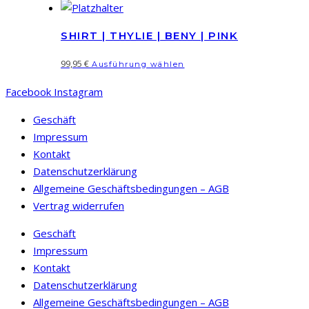
Produkt
Die
weist
Optionen
SHIRT | THYLIE | BENY | PINK
mehrere
können
Varianten
Dieses
99,95
€
Ausführung wählen
auf
auf.
Produkt
der
Die
Facebook
Instagram
weist
Produktseite
Optionen
mehrere
Geschäft
gewählt
können
Varianten
Impressum
werden
auf
auf.
Kontakt
der
Die
Datenschutzerklärung
Produktseite
Optionen
Allgemeine Geschäftsbedingungen – AGB
gewählt
können
Vertrag widerrufen
werden
auf
Geschäft
der
Impressum
Produktseite
Kontakt
gewählt
Datenschutzerklärung
werden
Allgemeine Geschäftsbedingungen – AGB