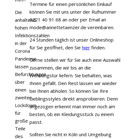
Termine für einen persönlichen Einkauf
können Sie mit uns unter der Rufnummer
Die
0221 40 91 68 an oder per Email an
anhaltend
mode@annettetaenzer.de vereinbaren.
hohen
Infektionszahlen
24 Stunden täglich ist unser Onlineshop
in der
für Sie geöffnet, den Sie
hier
finden.
Corona
Pandemie
Gerne stellen wir für Sie auch eine Auswahl
lassen
zusammen, die wir bis an die
Befürchtungen
Wohnungstür liefern. Sie behalten, was
über
Ihnen gefällt. Den Rest lassen wir wieder
einen
bei Ihnen abholen. So können Sie Ihre
zweiten
Lieblingsstyles direkt ansprobieren. Denn
Lockdown
angezogen erkennt man immer noch am
für
besten, ob ein Kleidungsstück zu einem
große
passt.
Teile
Sollten Sie nicht in Köln und Umgebung
des