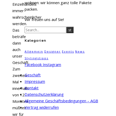
wohnen: wir können ganz tolle Pakete
Einzelhandels
packen.
immer
wahrscheinlicher
Wir freuen uns auf Sie!
werden.
Das
beträfe
Kategorien
dann
auch
Allgemein
Designer
Events
News
unser
Stylingstipps
Geschäft.
Facebook
Instagram
Zum
Geschäft
zweiten
Impressum
Mal
Kontakt
innerhalb
Datenschutzerklärung
von 12
Allgemeine Geschäftsbedingungen – AGB
Monaten
Vertrag widerrufen
müßten
wir für