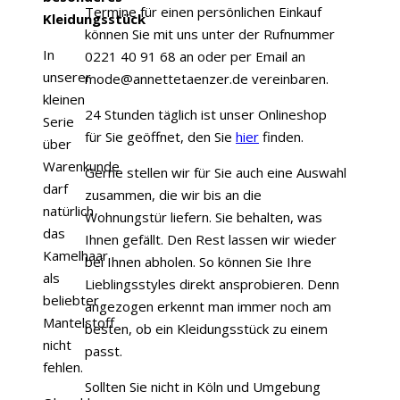
Termine für einen persönlichen Einkauf
Kleidungsstück
können Sie mit uns unter der Rufnummer
In
0221 40 91 68 an oder per Email an
unserer
mode@annettetaenzer.de vereinbaren.
kleinen
24 Stunden täglich ist unser Onlineshop
Serie
für Sie geöffnet, den Sie
hier
finden.
über
Warenkunde
Gerne stellen wir für Sie auch eine Auswahl
darf
zusammen, die wir bis an die
natürlich
Wohnungstür liefern. Sie behalten, was
das
Ihnen gefällt. Den Rest lassen wir wieder
Kamelhaar
bei Ihnen abholen. So können Sie Ihre
als
Lieblingsstyles direkt ansprobieren. Denn
beliebter
angezogen erkennt man immer noch am
Mantelstoff
besten, ob ein Kleidungsstück zu einem
nicht
passt.
fehlen.
Sollten Sie nicht in Köln und Umgebung