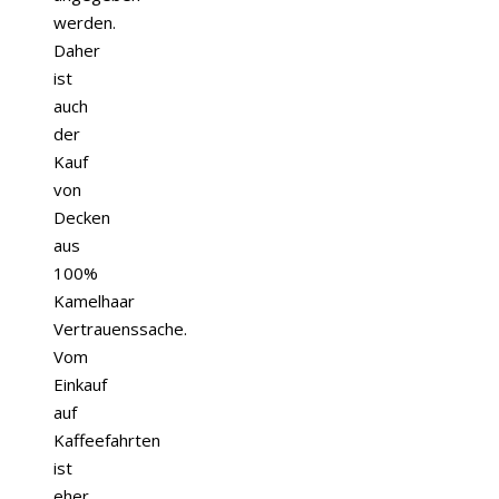
werden.
Daher
ist
auch
der
Kauf
von
Decken
aus
100%
Kamelhaar
Vertrauenssache.
Vom
Einkauf
auf
Kaffeefahrten
ist
eher