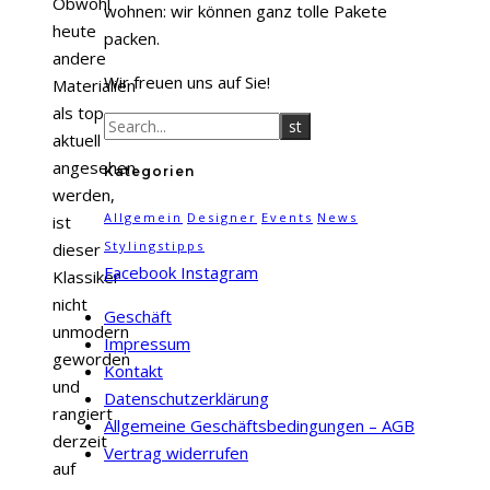
Obwohl
wohnen: wir können ganz tolle Pakete
heute
packen.
andere
Wir freuen uns auf Sie!
Materialien
als top
aktuell
angesehen
Kategorien
werden,
Allgemein
Designer
Events
News
ist
Stylingstipps
dieser
Facebook
Instagram
Klassiker
nicht
Geschäft
unmodern
Impressum
geworden
Kontakt
und
Datenschutzerklärung
rangiert
Allgemeine Geschäftsbedingungen – AGB
derzeit
Vertrag widerrufen
auf