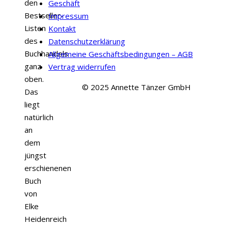
den
Geschäft
Bestseller-
Impressum
Listen
Kontakt
des
Datenschutzerklärung
Buchhandels
Allgemeine Geschäftsbedingungen – AGB
ganz
Vertrag widerrufen
oben.
© 2025 Annette Tänzer GmbH
Das
liegt
natürlich
an
dem
jüngst
erschienenen
Buch
von
Elke
Heidenreich