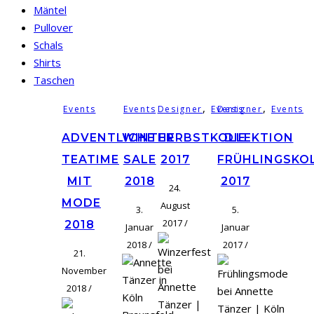
Mäntel
Pullover
Schals
Shirts
Taschen
,
,
Events
Events
Designer
Events
Designer
Events
ADVENTLICHE
WINTER
HERBSTKOLLEKTION
DIE
TEATIME
SALE
2017
FRÜHLINGSKO
MIT
2018
2017
24.
MODE
August
3.
5.
2017
/
2018
Januar
Januar
2018
/
2017
/
21.
November
2018
/