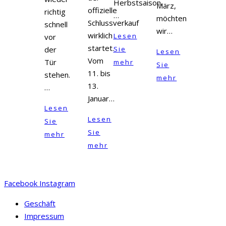
Herbstsaison.
März,
offizielle
richtig
…
möchten
Schlussverkauf
schnell
wir…
wirklich
Lesen
vor
startet.
der
Sie
Lesen
Vom
Tür
mehr
Sie
11. bis
stehen.
mehr
13.
…
Januar…
Lesen
Lesen
Sie
Sie
mehr
mehr
Facebook
Instagram
Geschäft
Impressum