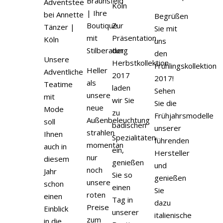
Begrüßen
Zur
Sie mit
Präsentation
uns
der
den
Unsere
Herbstkollektion
Frühlingskollektion
Heller
Adventliche
2017
2017!
als
Teatime
laden
Sehen
unsere
mit
wir Sie
Sie die
neue
Mode
zu
Frühjahrsmodelle
Außenbeleuchtung
soll
badischen
unserer
strahlen
Ihnen
Spezialitäten
führenden
momentan
auch in
ein,
Hersteller
nur
diesem
genießen
und
noch
Jahr
Sie so
genießen
unsere
schon
einen
Sie
roten
einen
Tag in
dazu
Preise
Einblick
unserer
italienische
zum
in die