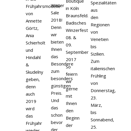
Boutique
Spezialitäten
Winter
Frühjahrsmodelle
in Köln
aus
Sale
von
Braunsfeld.
den
2018!
Annette
Badisches
Regionen
Denn
Görtz,
Winzerfest
von
wir
Ania
08. &
Venetien
bieten
Schierholt
09.
bis
Ihnen
und
September
Sizilien.
das
Hindahl
2017
Zum
Besondere
&
So
italienischen
zum
Skudelny
feiern
Frühling
besonders
geben,
wir
von
günstigen
denn
gerne
Donnerstag,
Preis.
auch
mit
23.
Und
2019
Ihnen
März,
das
wird
den
bis
schon
das
Beginn
Sonnabend,
bevor
Frühjahr
der
25.
der
wieder