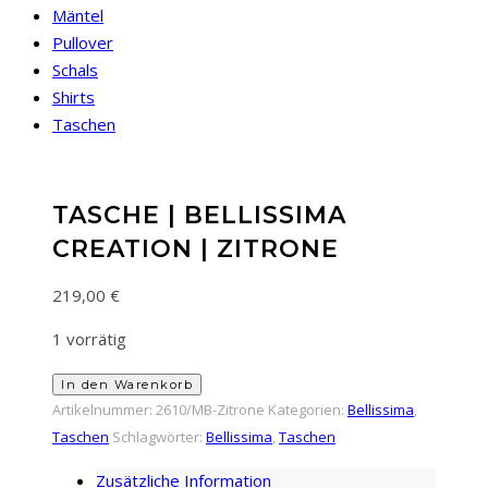
Mäntel
Pullover
Schals
Shirts
Taschen
TASCHE | BELLISSIMA
CREATION | ZITRONE
219,00
€
1 vorrätig
Tasche
In den Warenkorb
|
Artikelnummer:
2610/MB-Zitrone
Kategorien:
Bellissima
,
Bellissima
Taschen
Schlagwörter:
Bellissima
,
Taschen
Creation
Zusätzliche Information