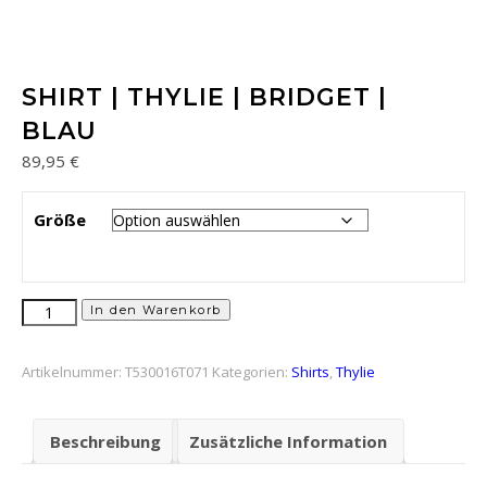
SHIRT | THYLIE | BRIDGET |
BLAU
89,95
€
Größe
Shirt | Thylie | Bridget | Blau Menge
In den Warenkorb
Artikelnummer:
T530016T071
Kategorien:
Shirts
,
Thylie
Beschreibung
Zusätzliche Information