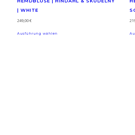
HEMDBLUSE | HINDAHL & SKUDELNY
H
| WHITE
S
ere Varianten auf. Die Optionen können auf der Produktseite g
249,00
€
21
Dieses Produkt weist mehrere Varian
Ausführung wählen
Au