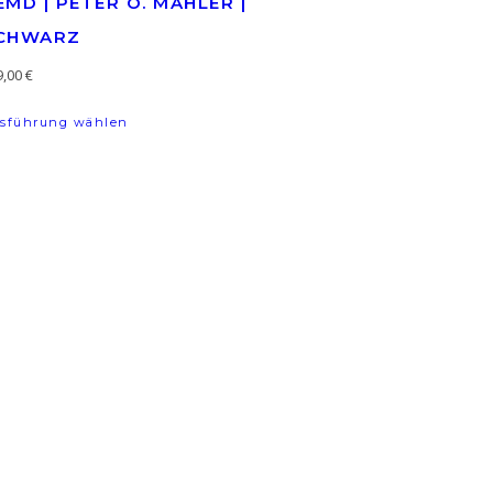
EMD | PETER O. MAHLER |
CHWARZ
ewählt werden
9,00
€
ten auf. Die Optionen können auf der Produktseite gewählt wer
Dieses Produkt weist mehrere Varianten auf. D
sführung wählen