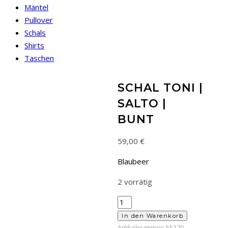
Mäntel
Pullover
Schals
Shirts
Taschen
SCHAL TONI |
SALTO |
BUNT
59,00
€
Blaubeer
2 vorrätig
Schal
Toni
In den Warenkorb
|
Artikelnummer:
55170