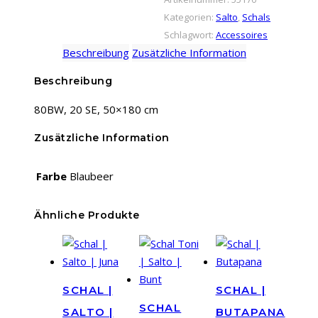
Salto
Kategorien:
Salto
,
Schals
|
Schlagwort:
Accessoires
Bunt
Beschreibung
Zusätzliche Information
Menge
Beschreibung
80BW, 20 SE, 50×180 cm
Zusätzliche Information
Farbe
Blaubeer
Ähnliche Produkte
SCHAL |
SCHAL |
SCHAL
SALTO |
BUTAPANA