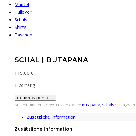
Mäntel
Pullover
Schals
Shirts
Taschen
SCHAL | BUTAPANA
119,00
€
1 vorrätig
Schal
In den Warenkorb
|
Artikelnummer:
25-659 H
Kategorien:
Butapana
,
Schals
Schlagwört
Butapana
Zusätzliche Information
Menge
Zusätzliche Information