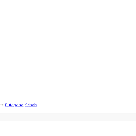
er:
Butapana
,
Schals