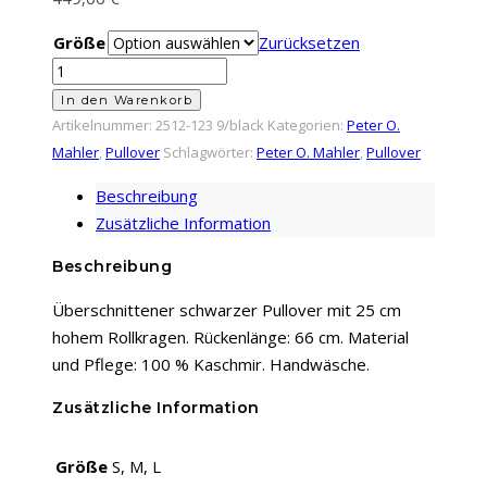
Größe
Zurücksetzen
Pullover
|
In den Warenkorb
Peter
Artikelnummer:
2512-123 9/black
Kategorien:
Peter O.
O.
Mahler
,
Pullover
Schlagwörter:
Peter O. Mahler
,
Pullover
Mahler
Beschreibung
|
Zusätzliche Information
Schwarz
Menge
Beschreibung
Überschnittener schwarzer Pullover mit 25 cm
hohem Rollkragen. Rückenlänge: 66 cm. Material
und Pflege: 100 % Kaschmir. Handwäsche.
Zusätzliche Information
Größe
S, M, L