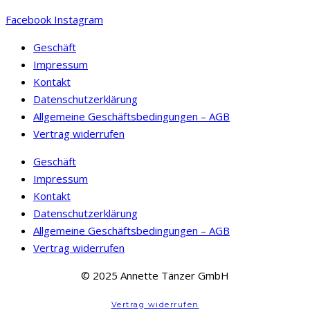
Produkt
Produktseite
Optionen
Facebook
Instagram
weist
gewählt
können
mehrere
werden
Geschäft
auf
Varianten
Impressum
der
auf.
Kontakt
Produktseite
Die
Datenschutzerklärung
gewählt
Optionen
Allgemeine Geschäftsbedingungen – AGB
werden
können
Vertrag widerrufen
auf
Geschäft
der
Impressum
Produktseite
Kontakt
gewählt
Datenschutzerklärung
werden
Allgemeine Geschäftsbedingungen – AGB
Vertrag widerrufen
© 2025 Annette Tänzer GmbH
Vertrag widerrufen