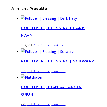
Ähnliche Produkte
PULLOVER | BLESSING | DARK
NAVY
Dieses
389,00
€
Ausführung wählen
Produkt
weist
PULLOVER | BLESSING | SCHWARZ
mehrere
Varianten
Dieses
389,00
€
Ausführung wählen
auf.
Produkt
Die
weist
Optionen
PULLOVER | BIANCA LANCIA |
mehrere
können
Varianten
GRÜN
auf
auf.
Dieses
279,00
€
der
Ausführung wählen
Die