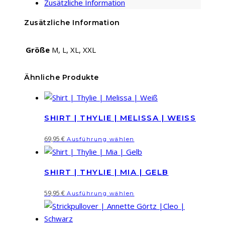
Zusätzliche Information
Schwarz
Menge
Zusätzliche Information
Größe
M, L, XL, XXL
Ähnliche Produkte
SHIRT | THYLIE | MELISSA | WEISS
Dieses
69,95
€
Ausführung wählen
Produkt
weist
SHIRT | THYLIE | MIA | GELB
mehrere
Varianten
Dieses
59,95
€
Ausführung wählen
auf.
Produkt
Die
weist