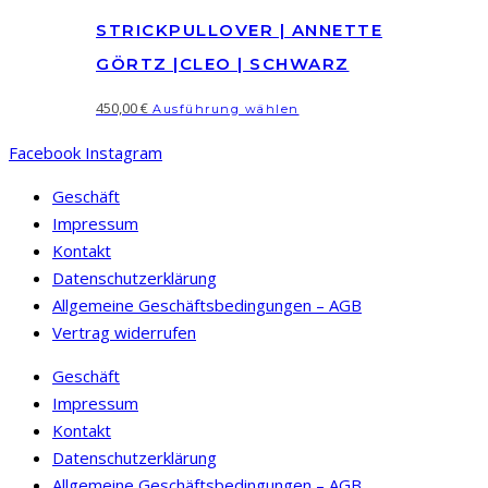
Optionen
mehrere
können
STRICKPULLOVER | ANNETTE
Varianten
auf
auf.
GÖRTZ |CLEO | SCHWARZ
der
Die
Dieses
450,00
€
Produktseite
Ausführung wählen
Optionen
Produkt
gewählt
können
Facebook
Instagram
weist
werden
auf
mehrere
Geschäft
der
Varianten
Impressum
Produktseite
auf.
Kontakt
gewählt
Die
Datenschutzerklärung
werden
Optionen
Allgemeine Geschäftsbedingungen – AGB
können
Vertrag widerrufen
auf
Geschäft
der
Impressum
Produktseite
Kontakt
gewählt
Datenschutzerklärung
werden
Allgemeine Geschäftsbedingungen – AGB