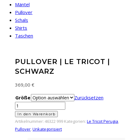
Mäntel
Pullover
Schals
Shirts
Taschen
PULLOVER | LE TRICOT |
SCHWARZ
369,00
€
Größe
Zurücksetzen
Pullover
|
In den Warenkorb
Le
Artikelnummer:
46322 999
Kategorien:
Le Tricot Perugia
,
Tricot
Pullover
,
Unkategorisiert
|