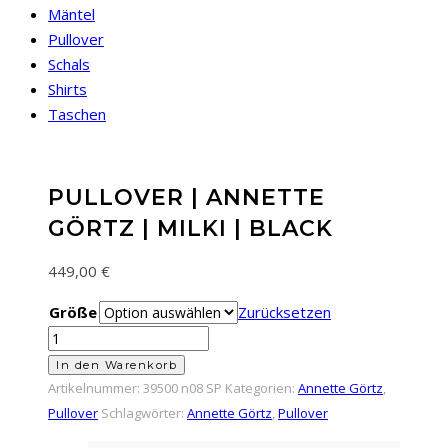
Mäntel
Pullover
Schals
Shirts
Taschen
PULLOVER | ANNETTE
GÖRTZ | MILKI | BLACK
449,00
€
Größe
Zurücksetzen
Pullover
|
In den Warenkorb
Annette
Artikelnummer:
39500 n08 SP
Kategorien:
Annette Görtz
,
Görtz
Pullover
Schlagwörter:
Annette Görtz
,
Pullover
|