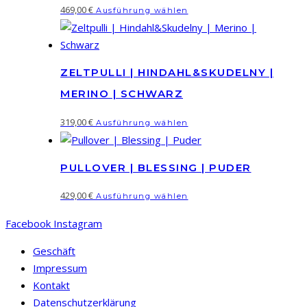
Dieses
469,00
€
Ausführung wählen
Produkt
weist
mehrere
ZELTPULLI | HINDAHL&SKUDELNY |
Varianten
auf.
MERINO | SCHWARZ
Die
Dieses
319,00
€
Ausführung wählen
Optionen
Produkt
können
weist
auf
PULLOVER | BLESSING | PUDER
mehrere
der
Varianten
Dieses
429,00
€
Produktseite
Ausführung wählen
auf.
Produkt
gewählt
Die
Facebook
Instagram
weist
werden
Optionen
mehrere
Geschäft
können
Varianten
Impressum
auf
auf.
Kontakt
der
Die
Datenschutzerklärung