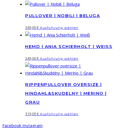
PULLOVER | NOBILI | BELUGA
Dieses
349,00
€
Ausführung wählen
Produkt
weist
HEMD | ANIA SCHIERHOLT | WEISS
mehrere
Varianten
Dieses
249,00
€
Ausführung wählen
auf.
Produkt
Die
weist
Optionen
mehrere
können
RIPPENPULLOVER OVERSIZE |
Varianten
auf
auf.
HINDAHL&SKUDELNY | MERINO |
der
Die
GRAU
Produktseite
Optionen
gewählt
Dieses
319,00
€
können
Ausführung wählen
werden
Produkt
auf
Facebook
Instagram
weist