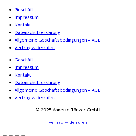
der
mehrere
Produktseite
Geschäft
Varianten
gewählt
Impressum
auf.
werden
Kontakt
Die
Datenschutzerklärung
Optionen
Allgemeine Geschäftsbedingungen – AGB
können
Vertrag widerrufen
auf
Geschäft
der
Impressum
Produktseite
Kontakt
gewählt
Datenschutzerklärung
werden
Allgemeine Geschäftsbedingungen – AGB
Vertrag widerrufen
© 2025 Annette Tänzer GmbH
Vertrag widerrufen