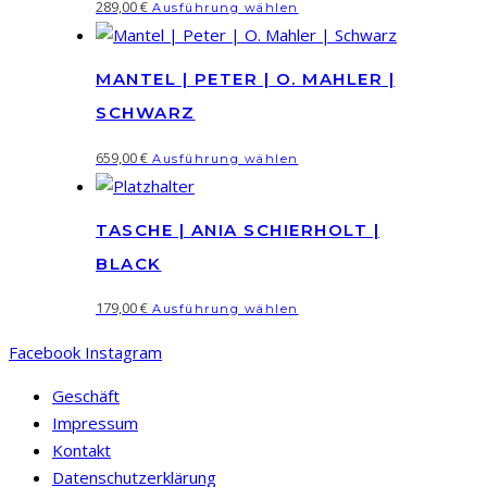
Dieses
289,00
€
Ausführung wählen
Produkt
weist
MANTEL | PETER | O. MAHLER |
mehrere
Varianten
SCHWARZ
auf.
Dieses
659,00
€
Ausführung wählen
Die
Produkt
Optionen
weist
können
TASCHE | ANIA SCHIERHOLT |
mehrere
auf
Varianten
BLACK
der
auf.
Produktseite
Dieses
179,00
€
Ausführung wählen
Die
gewählt
Produkt
Optionen
Facebook
Instagram
werden
weist
können
mehrere
Geschäft
auf
Varianten
Impressum
der
auf.
Kontakt
Produktseite
Die
Datenschutzerklärung
gewählt