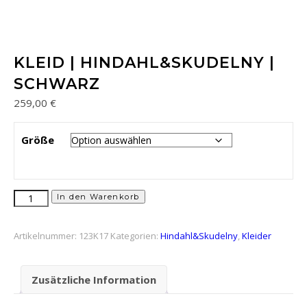
KLEID | HINDAHL&SKUDELNY |
SCHWARZ
259,00
€
Größe
Kleid | Hindahl&Skudelny | Schwarz Menge
In den Warenkorb
Artikelnummer:
123K17
Kategorien:
Hindahl&Skudelny
,
Kleider
Zusätzliche Information