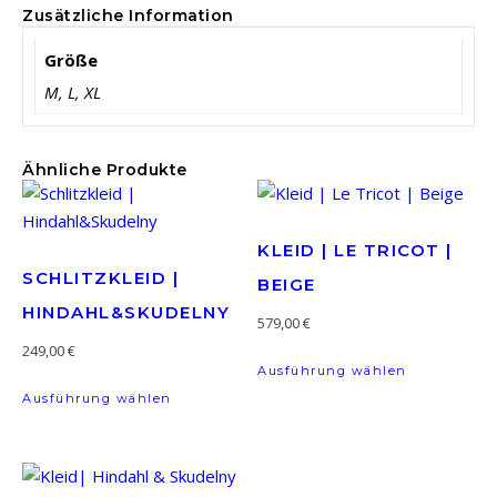
Zusätzliche Information
Größe
M, L, XL
Ähnliche Produkte
KLEID | LE TRICOT |
SCHLITZKLEID |
BEIGE
HINDAHL&SKUDELNY
579,00
€
249,00
€
Dieses Prod
Ausführung wählen
Dieses Produkt weist mehrere Varianten a
Ausführung wählen