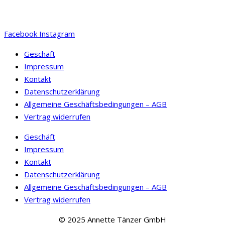
Produkt
gewählt
gewählt
weist
werden
werden
mehrere
Facebook
Instagram
Varianten
auf.
Geschäft
Die
Impressum
Optionen
Kontakt
können
Datenschutzerklärung
auf
Allgemeine Geschäftsbedingungen – AGB
der
Vertrag widerrufen
Produktseite
Geschäft
gewählt
Impressum
werden
Kontakt
Datenschutzerklärung
Allgemeine Geschäftsbedingungen – AGB
Vertrag widerrufen
© 2025 Annette Tänzer GmbH