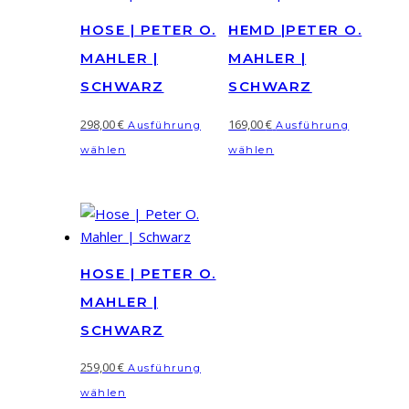
HOSE | PETER O.
HEMD |PETER O.
MAHLER |
MAHLER |
SCHWARZ
SCHWARZ
298,00
€
169,00
€
Ausführung
Ausführung
Dieses
Dieses
wählen
wählen
Produkt
Produkt
weist
weist
mehrere
mehrere
Varianten
Varianten
auf.
auf.
HOSE | PETER O.
Die
Die
MAHLER |
Optionen
Optionen
können
können
SCHWARZ
auf
auf
259,00
€
Ausführung
der
der
Dieses
wählen
Produktseite
Produktseite