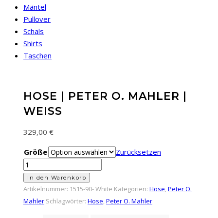
Mäntel
Pullover
Schals
Shirts
Taschen
HOSE | PETER O. MAHLER |
WEISS
329,00
€
Größe
Zurücksetzen
Hose
|
In den Warenkorb
Peter
Artikelnummer:
1515-90- White
Kategorien:
Hose
,
Peter O.
O.
Mahler
Schlagwörter:
Hose
,
Peter O. Mahler
Mahler