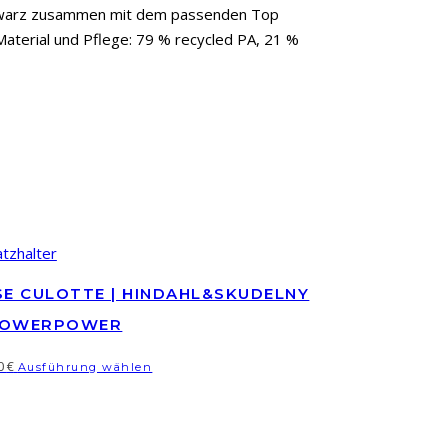
schwarz zusammen mit dem passenden Top
aterial und Pflege: 79 % recycled PA, 21 %
E CULOTTE | HINDAHL&SKUDELNY
FLOWERPOWER
Dieses
00
€
Ausführung wählen
Produkt
weist
mehrere