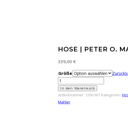
HOSE | PETER O. 
339,00
€
Größe
Zurücks
Hose
|
In den Warenkorb
Peter
Artikelnummer:
1200-901
Kategorien:
Ho
O.
Mahler
Mahler
|
Schwarz