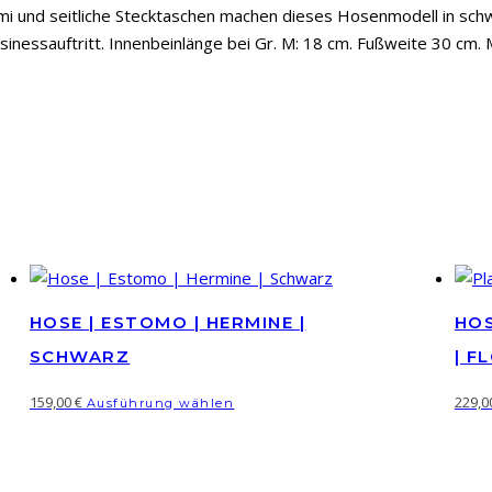
Menge
ummi und seitliche Stecktaschen machen dieses Hosenmodell in 
essauftritt. Innenbeinlänge bei Gr. M: 18 cm. Fußweite 30 cm. M
HOSE | ESTOMO | HERMINE |
HOS
SCHWARZ
| 
Dieses
159,00
€
229,
Ausführung wählen
Produkt
weist
mehrere