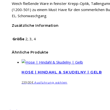
Weich fließende Ware in feinster Krepp-Optik, Tailleng
(1200-501) zu einem Must Have für den sommerlichen Busin
EL. Schonwaschgang.
Zusätzliche Information
Größe
2, 3, 4
Ähnliche Produkte
HOSE | HINDAHL & SKUDELNY | GELB
Dieses
239,00
€
Ausführung wählen
Produkt
weist
mehrere
Varianten