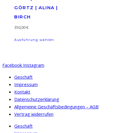
Optionen
Optionen
GÖRTZ | ALINA |
können
können
BIRCH
auf
auf
der
der
350,00
€
Produktseite
Produktseit
Dieses
gewählt
gewählt
Ausführung wählen
Produkt
werden
werden
weist
mehrere
Facebook
Instagram
Varianten
auf.
Geschäft
Die
Impressum
Optionen
Kontakt
können
Datenschutzerklärung
auf
Allgemeine Geschäftsbedingungen – AGB
der
Vertrag widerrufen
Produktseite
gewählt
Geschäft
werden