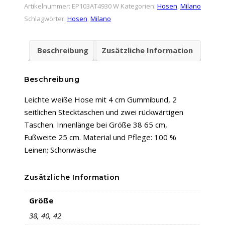
Milano
Artikelnummer:
EP103AT4930 W
Kategorien:
Hosen
,
Milano
|
Schlagwörter:
Hosen
,
Milano
Nelson
|
Beschreibung
Zusätzliche Information
Weiß
Menge
Beschreibung
Leichte weiße Hose mit 4 cm Gummibund, 2
seitlichen Stecktaschen und zwei rückwärtigen
Taschen. Innenlänge bei Größe 38 65 cm,
Fußweite 25 cm. Material und Pflege: 100 %
Leinen; Schonwäsche
Zusätzliche Information
Größe
38, 40, 42