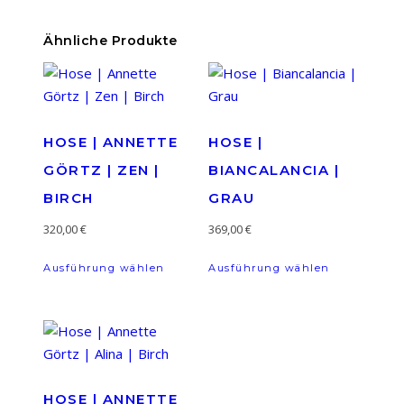
Ähnliche Produkte
HOSE | ANNETTE
HOSE |
GÖRTZ | ZEN |
BIANCALANCIA |
BIRCH
GRAU
320,00
€
369,00
€
Dieses
Dieses
Ausführung wählen
Ausführung wählen
Produkt
Produkt
weist
weist
mehrere
mehrere
Varianten
Varianten
auf.
auf.
Die
Die
HOSE | ANNETTE