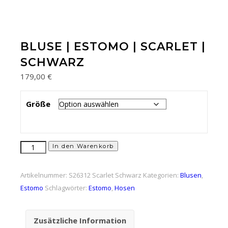
BLUSE | ESTOMO | SCARLET |
SCHWARZ
179,00
€
Größe
Bluse | Estomo | Scarlet | Schwarz Menge
In den Warenkorb
Artikelnummer:
S26312 Scarlet Schwarz
Kategorien:
Blusen
,
Estomo
Schlagwörter:
Estomo
,
Hosen
Zusätzliche Information