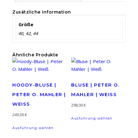
Zusätzliche Information
Größe
40, 42, 44
Ähnliche Produkte
HOODY-BLUSE |
BLUSE | PETER O.
PETER O. MAHLER |
MAHLER | WEISS
WEISS
298,00
€
Dieses Prod
249,00
€
Ausführung wählen
Dieses Produkt weist mehrere Variante
Ausführung wählen