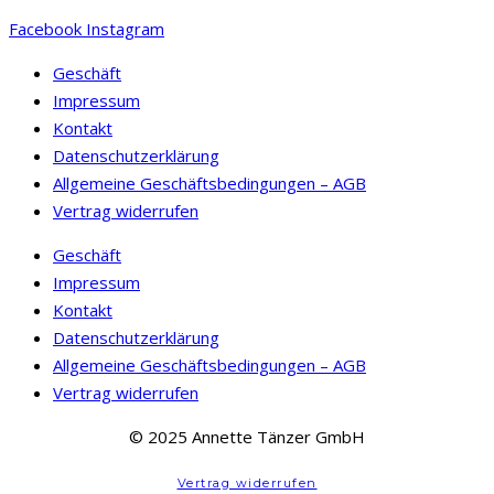
mehrere
Facebook
Instagram
Varianten
auf.
Geschäft
Die
Impressum
Optionen
Kontakt
können
Datenschutzerklärung
auf
Allgemeine Geschäftsbedingungen – AGB
der
Vertrag widerrufen
Produktseite
gewählt
Geschäft
werden
Impressum
Kontakt
Datenschutzerklärung
Allgemeine Geschäftsbedingungen – AGB
Vertrag widerrufen
© 2025 Annette Tänzer GmbH
Vertrag widerrufen