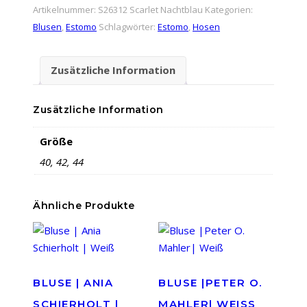
Estomo
Artikelnummer:
S26312 Scarlet Nachtblau
Kategorien:
|
Blusen
,
Estomo
Schlagwörter:
Estomo
,
Hosen
Scarlet
|
Zusätzliche Information
Nachtblau
Menge
Zusätzliche Information
Größe
40, 42, 44
Ähnliche Produkte
BLUSE | ANIA
BLUSE |PETER O.
SCHIERHOLT |
MAHLER| WEISS