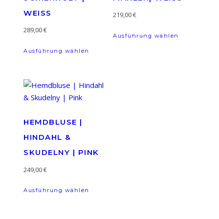
WEISS
219,00
€
Dieses
289,00
€
Ausführung wählen
Produkt
Dieses
Ausführung wählen
weist
Produkt
mehrere
weist
Varianten
mehrere
auf.
Varianten
Die
auf.
Optionen
Die
HEMDBLUSE |
können
Optionen
HINDAHL &
auf
können
der
SKUDELNY | PINK
auf
Produktseit
der
249,00
€
gewählt
Produktseite
Dieses
werden
gewählt
Ausführung wählen
Produkt
werden
weist