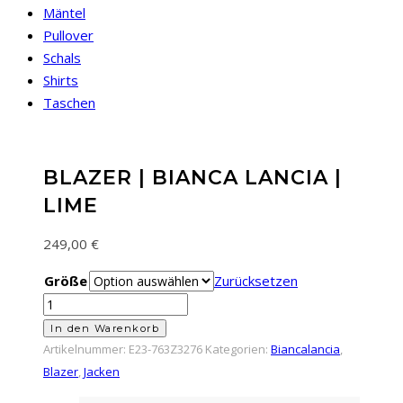
Mäntel
Pullover
Schals
Shirts
Taschen
BLAZER | BIANCA LANCIA |
LIME
249,00
€
Größe
Zurücksetzen
Blazer
|
In den Warenkorb
Bianca
Artikelnummer:
E23-763Z3276
Kategorien:
Biancalancia
,
Lancia
Blazer
,
Jacken
|