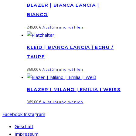
BLAZER | BIANCA LANCIA |
BIANCO
Dieses
249,00
€
Ausführung wählen
Produkt
weist
KLEID | BIANCA LANCIA | ECRU /
mehrere
Varianten
TAUPE
auf.
Dieses
369,00
€
Ausführung wählen
Die
Produkt
Optionen
weist
können
BLAZER | MILANO | EMILIA | WEISS
mehrere
auf
Varianten
Dieses
369,00
€
der
Ausführung wählen
auf.
Produkt
Produktseite
Die
Facebook
Instagram
weist
gewählt
Optionen
mehrere
werden
Geschäft
können
Varianten
Impressum