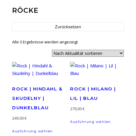
RÖCKE
Zurücksetzen
Nach Aktualität sortiert
Alle 3 Ergebnisse werden angezeigt
ROCK | HINDAHL &
ROCK | MILANO |
SKUDELNY |
LIL | BLAU
DUNKELBLAU
279,00
€
Dieses Prod
249,00
€
Ausführung wählen
Dieses Produkt weist mehrere Variante
Ausführung wählen