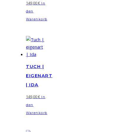
149,00
€
In
den
Warenkorb
TUCH |
EIGENART
| IDA
149,00
€
In
den
Warenkorb