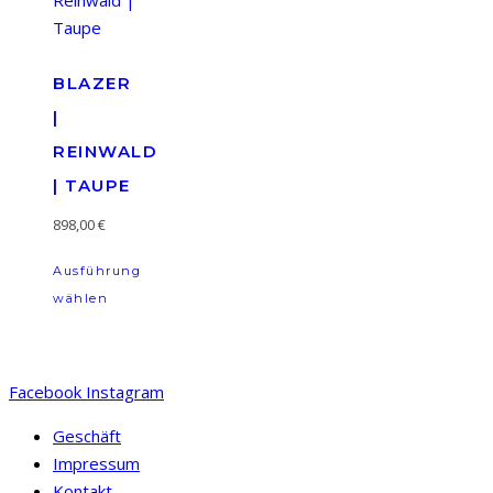
BLAZER
|
REINWALD
| TAUPE
898,00
€
Ausführung
wählen
Dieses
Produkt
weist
Facebook
Instagram
mehrere
Varianten
Geschäft
auf.
Impressum
Die
Kontakt